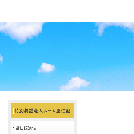
特別養護老人ホーム里仁館
里仁館通信