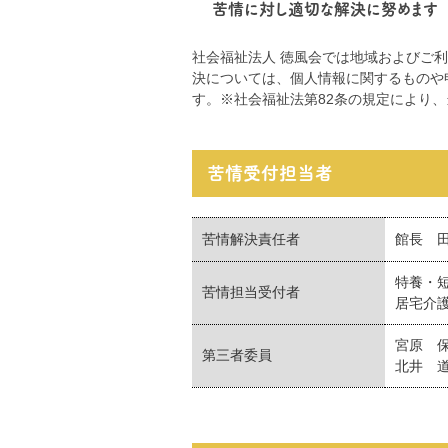
苦情に対し適切な解決に努めます
社会福祉法人 徳風会では地域およびご
決については、個人情報に関するものや
す。※社会福祉法第82条の規定により
苦情受付担当者
苦情解決責任者
館長 
特養・
苦情担当受付者
居宅介
宮原 保子
第三者委員
北井 道子